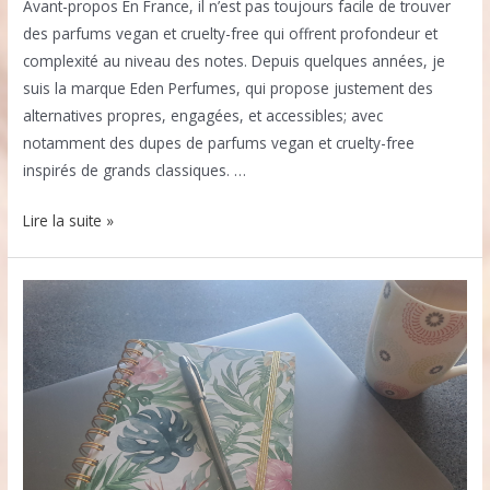
Avant-propos En France, il n’est pas toujours facile de trouver
des parfums vegan et cruelty-free qui offrent profondeur et
complexité au niveau des notes. Depuis quelques années, je
suis la marque Eden Perfumes, qui propose justement des
alternatives propres, engagées, et accessibles; avec
notamment des dupes de parfums vegan et cruelty-free
inspirés de grands classiques. …
Des
Lire la suite »
parfums
vegan
qui
ont
du
style
?
Mon
avis