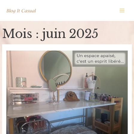
Aller
au
Main
contenu
Men
Mois :
juin 2025