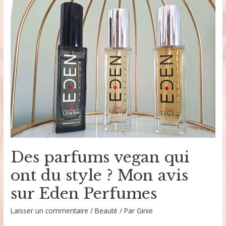
être
:
ce
petit
geste
qui
m’a
apaisée
Des parfums vegan qui
ont du style ? Mon avis
sur Eden Perfumes
Laisser un commentaire
/
Beauté
/ Par
Ginie