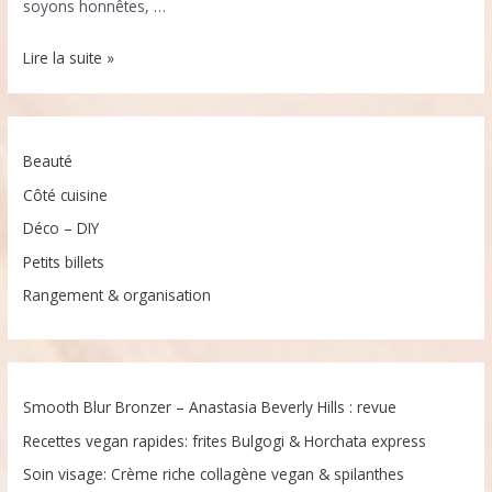
soyons honnêtes, …
Blog
Lire la suite »
lifestyle
casual
et
Beauté
authentique,
l’essentiel:
Côté cuisine
retour
Déco – DIY
dans
Petits billets
la
Rangement & organisation
blogosphère
Smooth Blur Bronzer – Anastasia Beverly Hills : revue
Recettes vegan rapides: frites Bulgogi & Horchata express
Soin visage: Crème riche collagène vegan & spilanthes