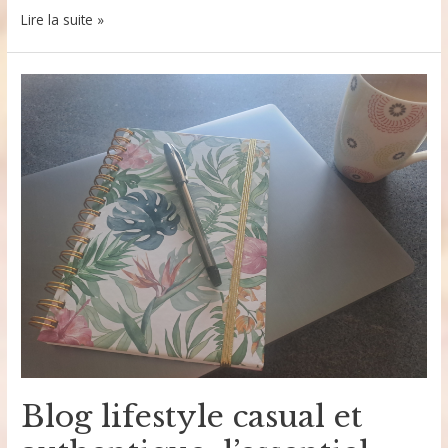
Lire la suite »
Catio
en
chantier,
Biscuit
inspecteur
des
travaux
finis
Blog lifestyle casual et