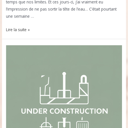
temps que nos limites. Et ces jours-ci, j’ai vraiment eu
l’impression de ne pas sortir la tête de l’eau… C’était pourtant
une semaine …
Écouter
Lire la suite »
sa
fatigue
quand
le
quotidien
s’emballe