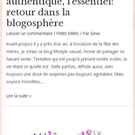
authentique, l’essentiel:
retour dans la
blogosphère
Laisser un commentaire
/
Petits billets
/ Par
Ginie
Avant-propos Il y a près d’un an, à l’occasion de la fête des
mères, je créais ce blog lifestyle casual, l’envie de partager se
faisant sentir. Tentative qui est jusqu’à présent restée isolée, la
vie étant ce qu’elle est : belle parfois, difficile aussi, avec
toujours une dose de surprises pas toujours agréables. Mais
soyons honnêtes, …
Blog
Lire la suite »
lifestyle
casual
et
authentique,
l’essentiel: