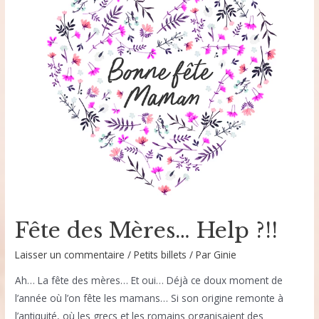
retour
dans
la
blogosphère
Fête des Mères… Help ?!!
Laisser un commentaire
/
Petits billets
/ Par
Ginie
Ah… La fête des mères… Et oui… Déjà ce doux moment de
l’année où l’on fête les mamans… Si son origine remonte à
l’antiquité, où les grecs et les romains organisaient des