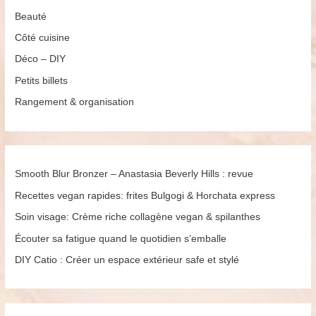
et
Beauté
authentique,
l’essentiel:
Côté cuisine
retour
Déco – DIY
dans
Petits billets
la
Rangement & organisation
blogosphère
Smooth Blur Bronzer – Anastasia Beverly Hills : revue
Recettes vegan rapides: frites Bulgogi & Horchata express
Soin visage: Crème riche collagène vegan & spilanthes
Écouter sa fatigue quand le quotidien s’emballe
DIY Catio : Créer un espace extérieur safe et stylé